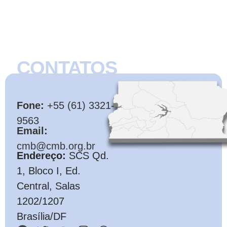
CONTATOS
CMB
Fone:
+55 (61) 3321-
9563
Email:
cmb@cmb.org.br
Endereço:
SCS Qd.
1, Bloco I, Ed.
Central, Salas
1202/1207
Brasília/DF