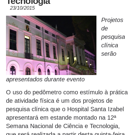
Tecnologia
23/10/2015
Projetos
de
pesquisa
clínica
serão
apresentados durante evento
O uso do pedômetro como estímulo à prática
de atividade física é um dos projetos de
pesquisa clínica que o Hospital Santa Izabel
apresentará em estande montado na 12ª
Semana Nacional de Ciência e Tecnologia,
que será realizada a partir desta quinta-feira,