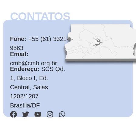
CONTATOS
CMB
Fone:
+55 (61) 3321-
9563
Email:
cmb@cmb.org.br
Endereço:
SCS Qd.
1, Bloco I, Ed.
Central, Salas
1202/1207
Brasília/DF