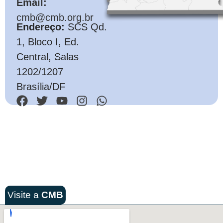
Email:
cmb@cmb.org.br
Endereço:
SCS Qd.
1, Bloco I, Ed.
Central, Salas
1202/1207
Brasília/DF
Visite a
CMB