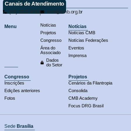
Canais de Atendimento
(61) 3321-9563
cmb@cmb.org.br
Notícias
Menu
Notícias
Projetos
Notícias CMB
Congresso
Notícias Federações
Área do
Eventos
Associado
Imprensa
Dados
do Setor
Congresso
Projetos
Inscrições
Cenários da Filantropia
Edições anteriores
Consolida
Fotos
CMB Academy
Focus DRG Brasil
Sede
Brasília