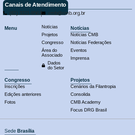
Canais de Atendimento
(61) 3321-9563
cmb@cmb.org.br
Notícias
Menu
Notícias
Projetos
Notícias CMB
Congresso
Notícias Federações
Área do
Eventos
Associado
Imprensa
Dados
do Setor
Congresso
Projetos
Inscrições
Cenários da Filantropia
Edições anteriores
Consolida
Fotos
CMB Academy
Focus DRG Brasil
Sede
Brasília