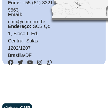
Fone:
+55 (61) 3321-
9563
Email:
cmb@cmb.org.br
Endereço:
SCS Qd.
1, Bloco I, Ed.
Central, Salas
1202/1207
Brasília/DF
Visite a
CMB