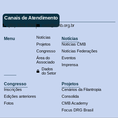
Canais de Atendimento
(61) 3321-9563
cmb@cmb.org.br
Notícias
Menu
Notícias
Projetos
Notícias CMB
Congresso
Notícias Federações
Área do
Eventos
Associado
Imprensa
Dados
do Setor
Congresso
Projetos
Inscrições
Cenários da Filantropia
Edições anteriores
Consolida
Fotos
CMB Academy
Focus DRG Brasil