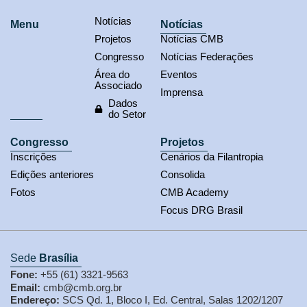
Notícias
Menu
Notícias
Projetos
Notícias CMB
Congresso
Notícias Federações
Área do
Eventos
Associado
Imprensa
Dados
do Setor
Congresso
Projetos
Inscrições
Cenários da Filantropia
Edições anteriores
Consolida
Fotos
CMB Academy
Focus DRG Brasil
Sede
Brasília
Fone:
+55 (61) 3321-9563
Email:
cmb@cmb.org.br
Endereço:
SCS Qd. 1, Bloco I, Ed. Central, Salas 1202/1207