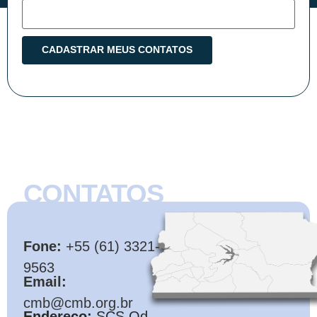
CONTATOS
CMB
Fone:
+55 (61) 3321-
9563
Email:
cmb@cmb.org.br
Endereço:
SCS Qd.