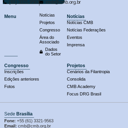
(61) 3321-9563
cmb@cmb.org.br
Notícias
Menu
Notícias
Projetos
Notícias CMB
Congresso
Notícias Federações
Área do
Eventos
Associado
Imprensa
Dados
do Setor
Congresso
Projetos
Inscrições
Cenários da Filantropia
Edições anteriores
Consolida
Fotos
CMB Academy
Focus DRG Brasil
Sede
Brasília
Fone:
+55 (61) 3321-9563
Email:
cmb@cmb.org.br