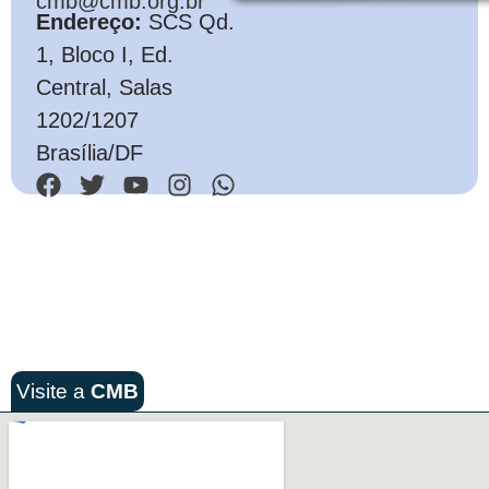
cmb@cmb.org.br
Endereço:
SCS Qd.
1, Bloco I, Ed.
Central, Salas
1202/1207
Brasília/DF
Visite a
CMB