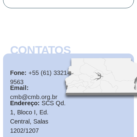
CONTATOS
CMB
Fone:
+55 (61) 3321-
9563
Email:
cmb@cmb.org.br
Endereço:
SCS Qd.
1, Bloco I, Ed.
Central, Salas
1202/1207