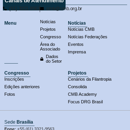
Canais de Atendimento
(61) 3321-9563
cmb@cmb.org.br
Notícias
Menu
Notícias
Projetos
Notícias CMB
Congresso
Notícias Federações
Área do
Eventos
Associado
Imprensa
Dados
do Setor
Congresso
Projetos
Inscrições
Cenários da Filantropia
Edições anteriores
Consolida
Fotos
CMB Academy
Focus DRG Brasil
Sede
Brasília
Fone:
+55 (61) 3321-9563