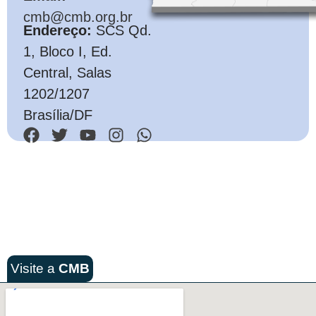
cmb@cmb.org.br
Endereço:
SCS Qd.
1, Bloco I, Ed.
Central, Salas
1202/1207
Brasília/DF
Visite a
CMB