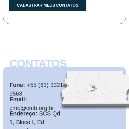
CONTATOS
CMB
Fone:
+55 (61) 3321-
9563
Email:
cmb@cmb.org.br
Endereço:
SCS Qd.
1, Bloco I, Ed.