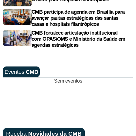
CMB participa de agenda em Brasília para
avançar pautas estratégicas das santas
casas e hospitais filantrópicos
CMB fortalece articulação institucional
com OPAS/OMS e Ministério da Saúde em
agendas estratégicas
Eventos
CMB
Sem eventos
Receba
Novidades da CMB