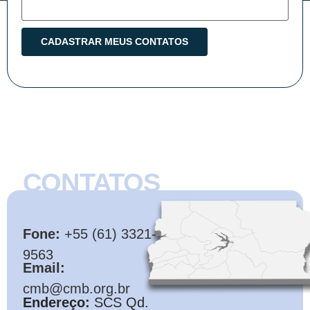
CONTATOS
CMB
Fone:
+55 (61) 3321-
9563
Email:
cmb@cmb.org.br
Endereço:
SCS Qd.