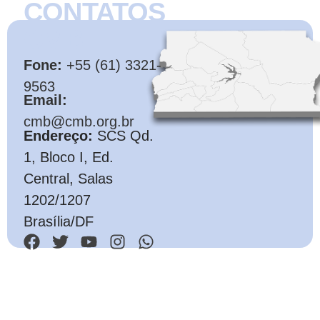
CONTATOS
CMB
Fone:
+55 (61) 3321-
9563
Email:
cmb@cmb.org.br
Endereço:
SCS Qd.
1, Bloco I, Ed.
Central, Salas
1202/1207
Brasília/DF