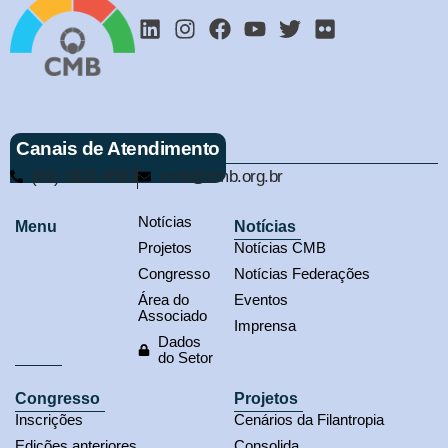
Canais de Atendimento
(61) 3321-9563
cmb@cmb.org.br
Notícias
Menu
Notícias
Projetos
Notícias CMB
Congresso
Notícias Federações
Área do
Eventos
Associado
Imprensa
Dados
do Setor
Congresso
Projetos
Inscrições
Cenários da Filantropia
Edições anteriores
Consolida