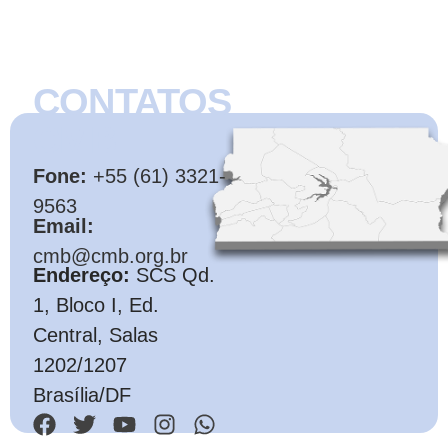
CONTATOS
CMB
Fone:
+55 (61) 3321-
9563
Email:
cmb@cmb.org.br
Endereço:
SCS Qd.
1, Bloco I, Ed.
Central, Salas
1202/1207
Brasília/DF