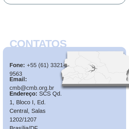
CONTATOS
CMB
Fone:
+55 (61) 3321-
9563
Email:
cmb@cmb.org.br
Endereço:
SCS Qd.
1, Bloco I, Ed.
Central, Salas
1202/1207
Brasília/DF