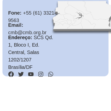
CMB
Fone:
+55 (61) 3321-
9563
Email:
cmb@cmb.org.br
Endereço:
SCS Qd.
1, Bloco I, Ed.
Central, Salas
1202/1207
Brasília/DF