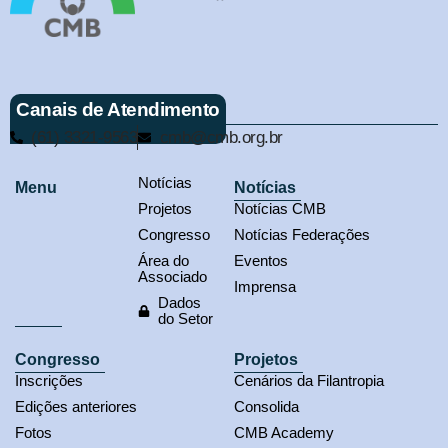
Canais de Atendimento
(61) 3321-9563
cmb@cmb.org.br
Notícias
Menu
Notícias
Projetos
Notícias CMB
Congresso
Notícias Federações
Área do
Eventos
Associado
Imprensa
Dados
do Setor
Congresso
Projetos
Inscrições
Cenários da Filantropia
Edições anteriores
Consolida
Fotos
CMB Academy