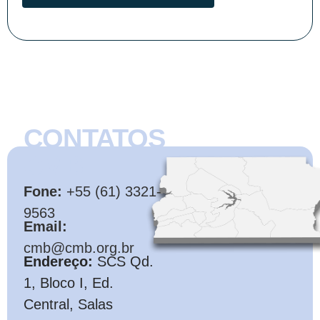
CONTATOS
CMB
Fone:
+55 (61) 3321-
9563
Email:
cmb@cmb.org.br
Endereço:
SCS Qd.
1, Bloco I, Ed.
Central, Salas