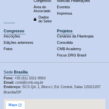
Congresso
Notícias Federações
Área do
Eventos
Associado
Imprensa
Dados
do Setor
Congresso
Projetos
Inscrições
Cenários da Filantropia
Edições anteriores
Consolida
Fotos
CMB Academy
Focus DRG Brasil
Sede
Brasília
Fone:
+55 (61) 3321-9563
Email:
cmb@cmb.org.br
Endereço:
SCS Qd. 1, Bloco I, Ed. Central, Salas 1202/1207
Brasília/DF