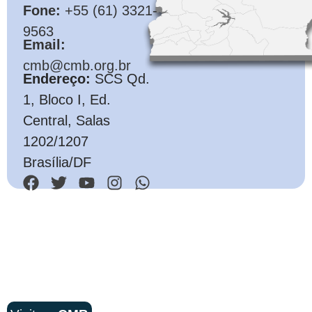
Fone:
+55 (61) 3321-
9563
Email:
cmb@cmb.org.br
Endereço:
SCS Qd.
1, Bloco I, Ed.
Central, Salas
1202/1207
Brasília/DF