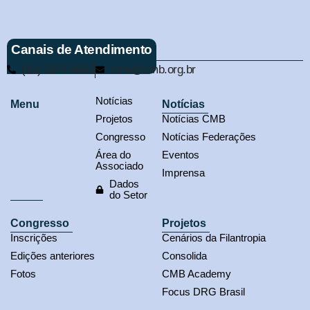
Canais de Atendimento
(61) 3321-9563
cmb@cmb.org.br
Notícias
Menu
Notícias
Projetos
Notícias CMB
Congresso
Notícias Federações
Área do
Eventos
Associado
Imprensa
Dados
do Setor
Congresso
Projetos
Inscrições
Cenários da Filantropia
Edições anteriores
Consolida
Fotos
CMB Academy
Focus DRG Brasil