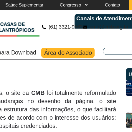
Saúde Suplementar
Congresso
Contato
Canais de Atendimen
(61) 3321-9563
cmb@cmb.org.br
 para Download
Área do Associado
Ú
s, o site da
CMB
foi totalmente reformulado
udanças no desenho da página, o site
estrutura das informações, o que facilitará
es de acordo com o interesse dos usuários:
ospitais credenciados.