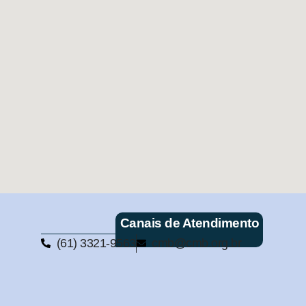
Canais de Atendimento
(61) 3321-9563
cmb@cmb.org.br