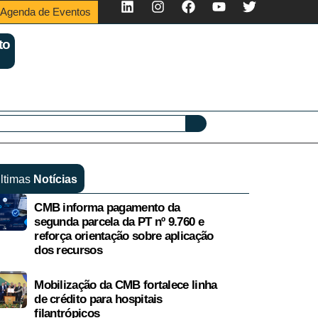
Agenda de Eventos
to
ltimas
Notícias
CMB informa pagamento da
segunda parcela da PT nº 9.760 e
reforça orientação sobre aplicação
dos recursos
Mobilização da CMB fortalece linha
de crédito para hospitais
filantrópicos