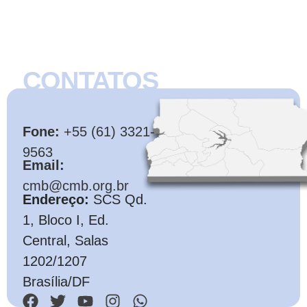
CONTATOS
CMB
Fone:
+55 (61) 3321-
9563
Email:
cmb@cmb.org.br
Endereço:
SCS Qd.
1, Bloco I, Ed.
Central, Salas
1202/1207
Brasília/DF