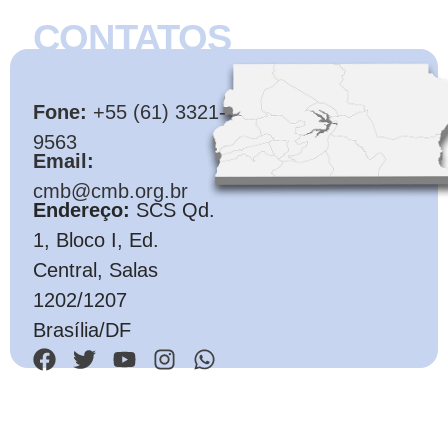
CONTATOS
CMB
Fone:
+55 (61) 3321-
9563
Email:
cmb@cmb.org.br
Endereço:
SCS Qd.
1, Bloco I, Ed.
Central, Salas
1202/1207
Brasília/DF