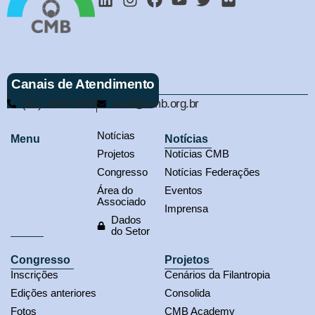
Canais de Atendimento
(61) 3321-9563
cmb@cmb.org.br
Notícias
Menu
Notícias
Projetos
Notícias CMB
Congresso
Notícias Federações
Área do
Eventos
Associado
Imprensa
Dados
do Setor
Congresso
Projetos
Inscrições
Cenários da Filantropia
Edições anteriores
Consolida
Fotos
CMB Academy