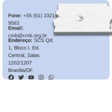
CMB
Fone:
+55 (61) 3321-
9563
Email:
cmb@cmb.org.br
Endereço:
SCS Qd.
1, Bloco I, Ed.
Central, Salas
1202/1207
Brasília/DF