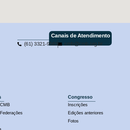
Canais de Atendimento
(61) 3321-9563
cmb@cmb.org.br
s
Congresso
s CMB
Inscrições
 Federações
Edições anteriores
Fotos
a