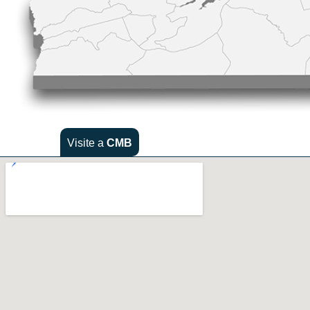
Visite a
CMB