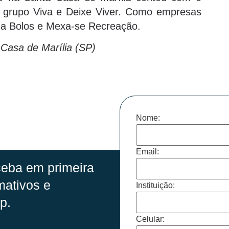
o grupo Viva e Deixe Viver. Como empresas
lma Bolos e Mexa-se Recreação.
Casa de Marília (SP)
Nome:
Email:
eba em primeira
mativos e
Instituição:
p.
Celular: