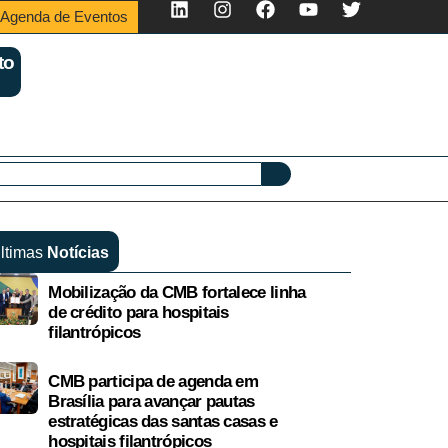
Agenda de Eventos
to
ltimas
Notícias
Mobilização da CMB fortalece linha
de crédito para hospitais
filantrópicos
CMB participa de agenda em
Brasília para avançar pautas
estratégicas das santas casas e
hospitais filantrópicos