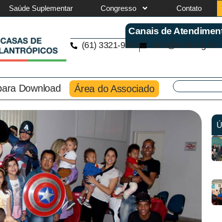
Saúde Suplementar
Congresso
Contato
Canais de Atendimen
(61) 3321-9563
cmb@cmb.org.br
 para Download
Área do Associado
Ú