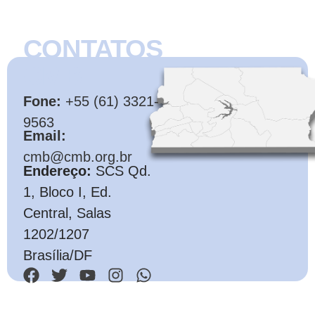
CONTATOS
CMB
Fone:
+55 (61) 3321-
9563
Email:
cmb@cmb.org.br
Endereço:
SCS Qd.
1, Bloco I, Ed.
Central, Salas
1202/1207
Brasília/DF