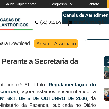
Saúde Suplementar
Congresso
Contato
Canais de Atendimen
(61) 3321-9563
cmb@cmb.org.br
 para Download
Área do Associado
Perante a Secretaria da
Ú
terior (nº 81 Título:
Regulamentação do
ciários
), agora estamos encaminhando, a
º 681, DE 5 DE OUTUBRO DE 2006
, da
inistério da Fazenda, publicada no Diário