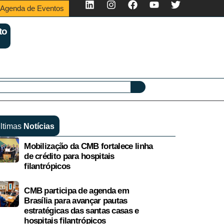
Agenda de Eventos
to
ltimas
Notícias
Mobilização da CMB fortalece linha
de crédito para hospitais
filantrópicos
CMB participa de agenda em
Brasília para avançar pautas
estratégicas das santas casas e
hospitais filantrópicos