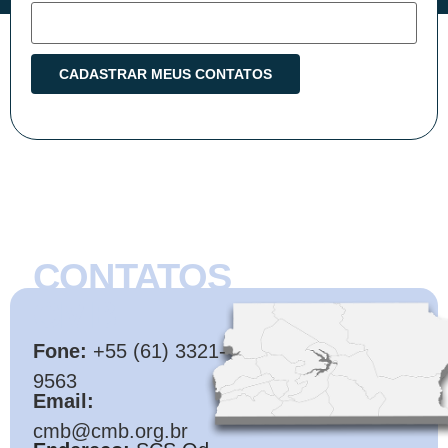
CONTATOS
CMB
Fone:
+55 (61) 3321-
9563
Email:
cmb@cmb.org.br