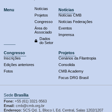
Notícias
Menu
Notícias
Projetos
Notícias CMB
Congresso
Notícias Federações
Área do
Eventos
Associado
Imprensa
Dados
do Setor
Congresso
Projetos
Inscrições
Cenários da Filantropia
Edições anteriores
Consolida
Fotos
CMB Academy
Focus DRG Brasil
Sede
Brasília
Fone:
+55 (61) 3321-9563
Email:
cmb@cmb.org.br
Endereço:
SCS Qd. 1, Bloco I, Ed. Central, Salas 1202/1207