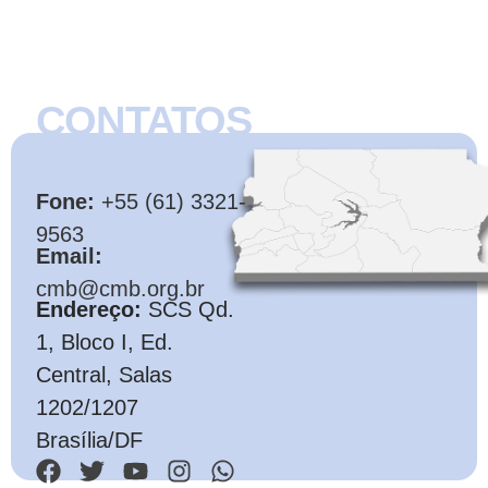
CONTATOS
CMB
Fone:
+55 (61) 3321-
9563
Email:
cmb@cmb.org.br
Endereço:
SCS Qd.
1, Bloco I, Ed.
Central, Salas
1202/1207
Brasília/DF