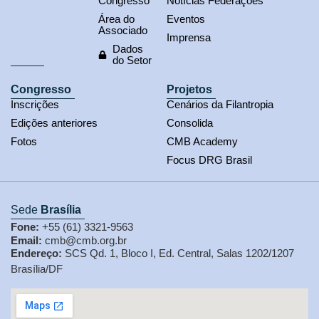
Congresso
Notícias Federações
Área do
Eventos
Associado
Imprensa
Dados
do Setor
Congresso
Projetos
Inscrições
Cenários da Filantropia
Edições anteriores
Consolida
Fotos
CMB Academy
Focus DRG Brasil
Sede
Brasília
Fone:
+55 (61) 3321-9563
Email:
cmb@cmb.org.br
Endereço:
SCS Qd. 1, Bloco I, Ed. Central, Salas 1202/1207
Brasília/DF