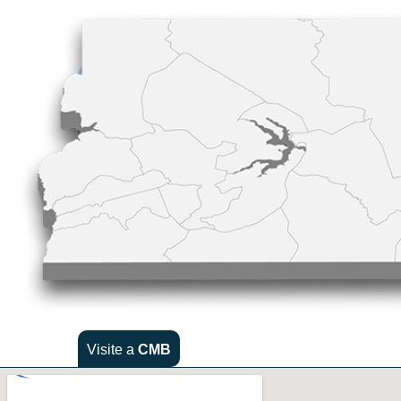
Visite a
CMB