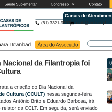
Saúde Suplementar
Congresso
Contato
Canais de Atendimen
(61) 3321-9563
cmb@cmb.org.br
 para Download
Área do Associado
 Nacional da Filantropia foi
Ú
ultura
rata a criação do Dia Nacional da
de Cultura (CCULT)
nessa segunda-feira
tados Antônio Brito e Eduardo Barbosa, irá
relator da CCLT. Em seguida, será enviado