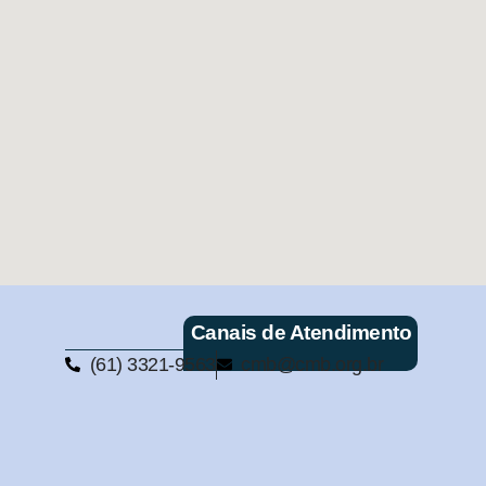
Canais de Atendimento
(61) 3321-9563
cmb@cmb.org.br