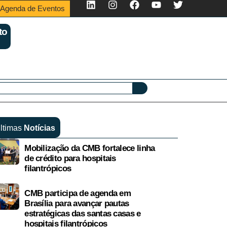
Agenda de Eventos
to
ltimas
Notícias
Mobilização da CMB fortalece linha
de crédito para hospitais
filantrópicos
CMB participa de agenda em
Brasília para avançar pautas
estratégicas das santas casas e
hospitais filantrópicos