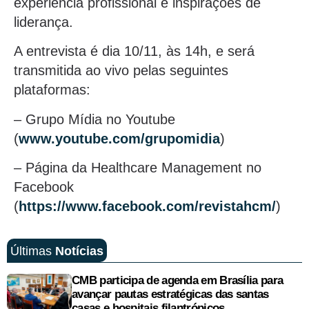
experiência profissional e inspirações de
liderança.
A entrevista é dia 10/11, às 14h, e será
transmitida ao vivo pelas seguintes
plataformas:
– Grupo Mídia no Youtube
(
www.youtube.com/grupomidia
)
– Página da Healthcare Management no
Facebook
(
https://www.facebook.com/revistahcm/
)
Últimas
Notícias
CMB participa de agenda em Brasília para
avançar pautas estratégicas das santas
casas e hospitais filantrópicos