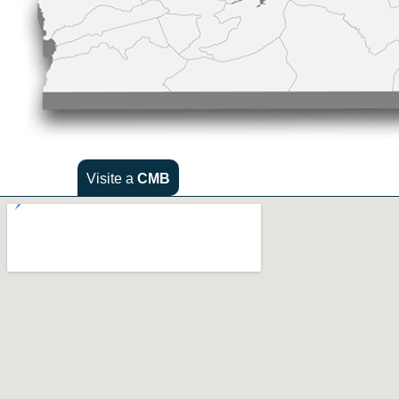
Visite a
CMB