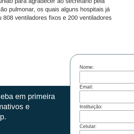
nião para agradecer ao secretário pela
ão pulmonar, os quais alguns hospitais já
808 ventiladores fixos e 200 ventiladores
Nome:
Email:
eba em primeira
mativos e
Instituição:
p.
Celular: