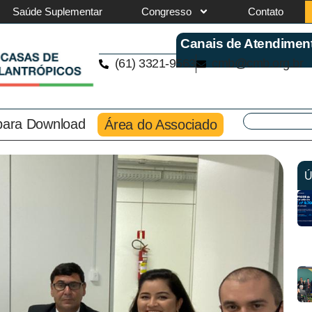
Saúde Suplementar
Congresso
Contato
Canais de Atendimen
(61) 3321-9563
cmb@cmb.org.br
 para Download
Área do Associado
Ú