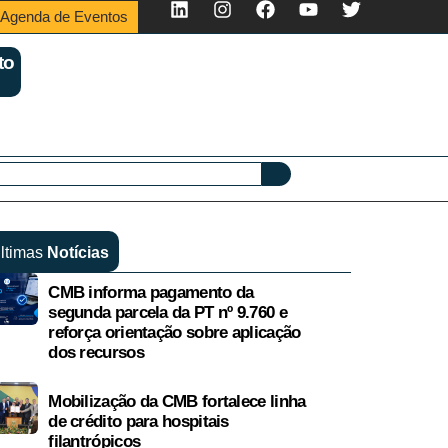
Agenda de Eventos
to
ltimas
Notícias
CMB informa pagamento da
segunda parcela da PT nº 9.760 e
reforça orientação sobre aplicação
dos recursos
Mobilização da CMB fortalece linha
de crédito para hospitais
filantrópicos