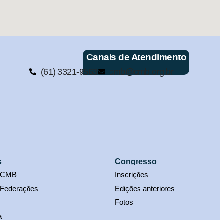
Canais de Atendimento
(61) 3321-9563
cmb@cmb.org.br
s
Congresso
s CMB
Inscrições
 Federações
Edições anteriores
Fotos
a