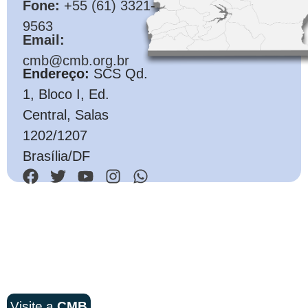
Fone:
+55 (61) 3321-
9563
Email:
cmb@cmb.org.br
Endereço:
SCS Qd.
1, Bloco I, Ed.
Central, Salas
1202/1207
Brasília/DF
Visite a
CMB