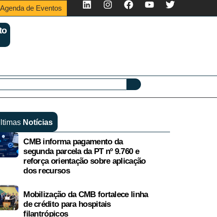
Agenda de Eventos
to
ltimas
Notícias
CMB informa pagamento da
segunda parcela da PT nº 9.760 e
reforça orientação sobre aplicação
dos recursos
Mobilização da CMB fortalece linha
de crédito para hospitais
filantrópicos