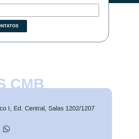
S CMB
o I, Ed. Central, Salas 1202/1207