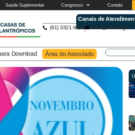
Saúde Suplementar
Congresso
Contato
Canais de Atendimen
(61) 3321-9563
cmb@cmb.org.br
 para Download
Área do Associado
Ú