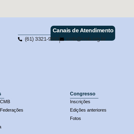
Canais de Atendimento
(61) 3321-9563
cmb@cmb.org.br
s
Congresso
s CMB
Inscrições
 Federações
Edições anteriores
Fotos
a