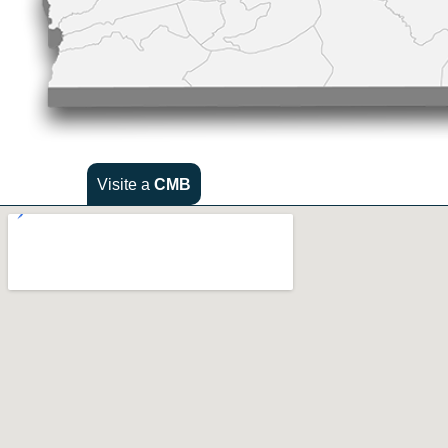
Visite a
CMB