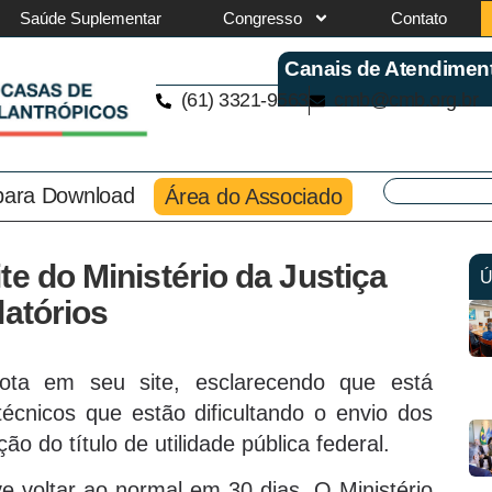
Saúde Suplementar
Congresso
Contato
Canais de Atendimen
(61) 3321-9563
cmb@cmb.org.br
 para Download
Área do Associado
te do Ministério da Justiça
Ú
latórios
nota em seu site, esclarecendo que está
técnicos que estão dificultando o envio dos
o do título de utilidade pública federal.
 voltar ao normal em 30 dias. O Ministério