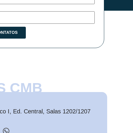
S CMB
o I, Ed. Central, Salas 1202/1207