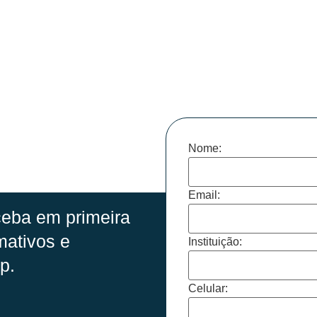
Nome:
Email:
eba em primeira
mativos e
Instituição:
p.
Celular: