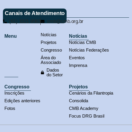
Canais de Atendimento
(61) 3321-9563
cmb@cmb.org.br
Notícias
Menu
Notícias
Projetos
Notícias CMB
Congresso
Notícias Federações
Área do
Eventos
Associado
Imprensa
Dados
do Setor
Congresso
Projetos
Inscrições
Cenários da Filantropia
Edições anteriores
Consolida
Fotos
CMB Academy
Focus DRG Brasil