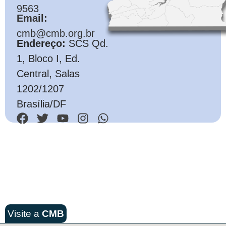
9563
Email:
cmb@cmb.org.br
Endereço:
SCS Qd.
1, Bloco I, Ed.
Central, Salas
1202/1207
Brasília/DF
Visite a
CMB