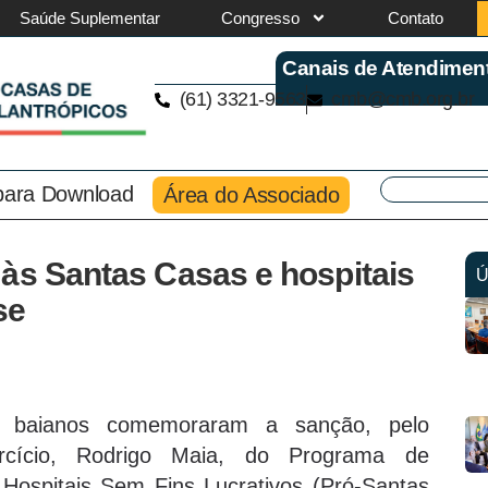
Saúde Suplementar
Congresso
Contato
Canais de Atendimen
(61) 3321-9563
cmb@cmb.org.br
 para Download
Área do Associado
às Santas Casas e hospitais
Ú
se
cos baianos comemoraram a sanção, pelo
rcício, Rodrigo Maia, do Programa de
Hospitais Sem Fins Lucrativos (Pró-Santas