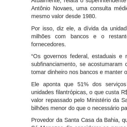
Atualmente, relata o superintendente
Antônio Novaes, uma consulta méd
mesmo valor desde 1980.
Por isso, diz ele, a dívida da unid
milhões com bancos e o restant
fornecedores.
“Os governos federal, estaduais e
subfinanciamento, se acostumaram c
tomar dinheiro nos bancos e manter o s
Ele aponta que 51% dos serviços
unidades filantrópicas, o que custa R
valor repassado pelo Ministério da S
bilhões menor do que o necessário p
Provedor da Santa Casa da Bahia, qu