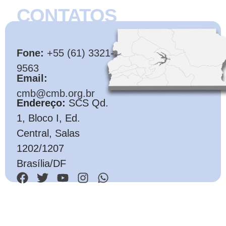
CONTATOS
CMB
Fone:
+55 (61) 3321-
9563
Email:
cmb@cmb.org.br
Endereço:
SCS Qd.
1, Bloco I, Ed.
Central, Salas
1202/1207
Brasília/DF