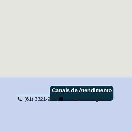
Canais de Atendimento
(61) 3321-9563
cmb@cmb.org.br