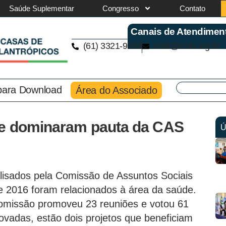
Saúde Suplementar
Congresso
Contato
Canais de Atendimen
(61) 3321-9563
cmb@cmb.org.br
 para Download
Área do Associado
de dominaram pauta da CAS
Ú
alisados pela Comissão de Assuntos Sociais
e 2016 foram relacionados à área da saúde.
 comissão promoveu 23 reuniões e votou 61
ovadas, estão dois projetos que beneficiam