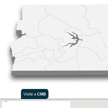
Visite a
CMB