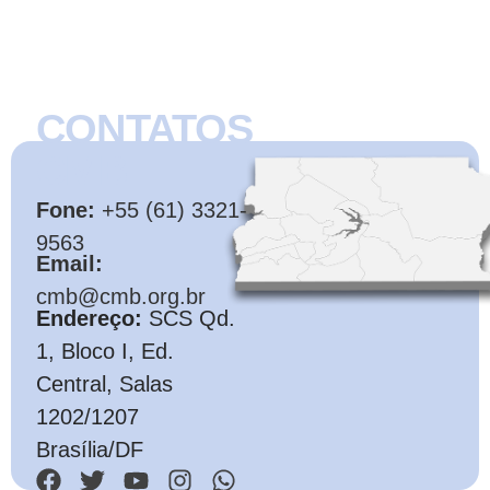
CONTATOS
CMB
Fone:
+55 (61) 3321-
9563
Email:
cmb@cmb.org.br
Endereço:
SCS Qd.
1, Bloco I, Ed.
Central, Salas
1202/1207
Brasília/DF