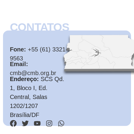
CONTATOS
CMB
Fone:
+55 (61) 3321-
9563
Email:
cmb@cmb.org.br
Endereço:
SCS Qd.
1, Bloco I, Ed.
Central, Salas
1202/1207
Brasília/DF