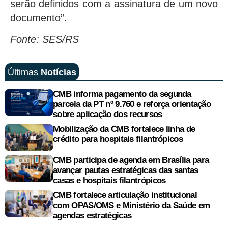
serão definidos com a assinatura de um novo
documento”.
Fonte: SES/RS
Últimas
Notícias
CMB informa pagamento da segunda
parcela da PT nº 9.760 e reforça orientação
sobre aplicação dos recursos
Mobilização da CMB fortalece linha de
crédito para hospitais filantrópicos
CMB participa de agenda em Brasília para
avançar pautas estratégicas das santas
casas e hospitais filantrópicos
CMB fortalece articulação institucional
com OPAS/OMS e Ministério da Saúde em
agendas estratégicas