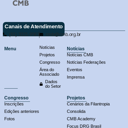
Canais de Atendimento
(61) 3321-9563
cmb@cmb.org.br
Notícias
Menu
Notícias
Projetos
Notícias CMB
Congresso
Notícias Federações
Área do
Eventos
Associado
Imprensa
Dados
do Setor
Congresso
Projetos
Inscrições
Cenários da Filantropia
Edições anteriores
Consolida
Fotos
CMB Academy
Focus DRG Brasil