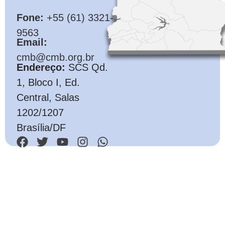
Fone:
+55 (61) 3321-
9563
Email:
cmb@cmb.org.br
Endereço:
SCS Qd.
1, Bloco I, Ed.
Central, Salas
1202/1207
Brasília/DF