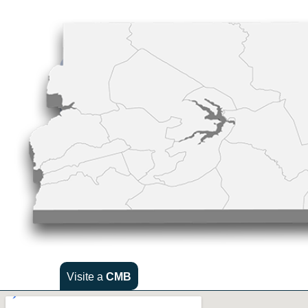
Visite a
CMB