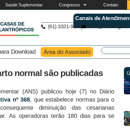
Saúde Suplementar
Congresso
Contato
Canais de Atendimen
(61) 3321-9563
cmb@cmb.org.br
 para Download
Área do Associado
rto normal são publicadas
Ú
mentar (ANS) publicou hoje (7) no Diário
iva nº 368
, que estabelece normas para o
onsequente diminuição das cesarianas
ar. As operadoras terão 180 dias para se