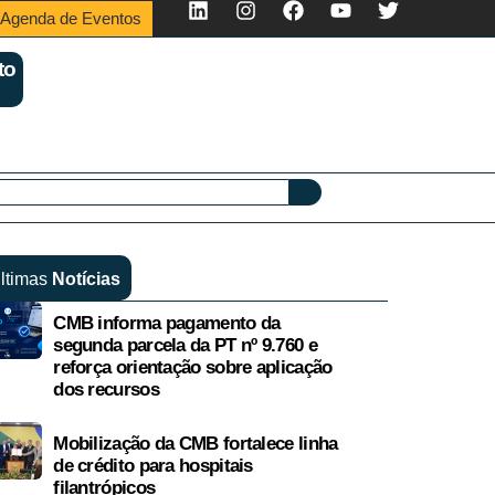
Agenda de Eventos
to
ltimas
Notícias
CMB informa pagamento da
segunda parcela da PT nº 9.760 e
reforça orientação sobre aplicação
dos recursos
Mobilização da CMB fortalece linha
de crédito para hospitais
filantrópicos