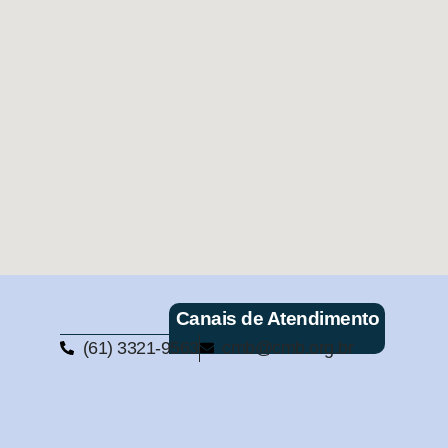
Canais de Atendimento
(61) 3321-9563
cmb@cmb.org.br