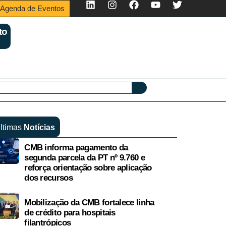
Agenda de Eventos
to
ltimas
Notícias
CMB informa pagamento da
segunda parcela da PT nº 9.760 e
reforça orientação sobre aplicação
dos recursos
Mobilização da CMB fortalece linha
de crédito para hospitais
filantrópicos