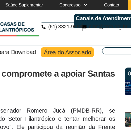
Saúde Suplementar
Congresso
Contato
Canais de Atendimen
(61) 3321-9563
cmb@cmb.org.br
 para Download
Área do Associado
 compromete a apoiar Santas
Ú
 senador Romero Jucá (PMDB-RR), se
o Setor Filantrópico e tentar melhorar os
vo”. Ele participou da reunião da Frente