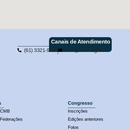
Canais de Atendimento
(61) 3321-9563
cmb@cmb.org.br
s
Congresso
s CMB
Inscrições
 Federações
Edições anteriores
Fotos