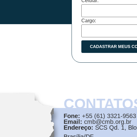
Celular:
Cargo:
CONTATO
Fone:
+55 (61) 3321-9563
Email:
cmb@cmb.org.br
Endereço:
SCS Qd. 1, Bloc
Brasília/DF