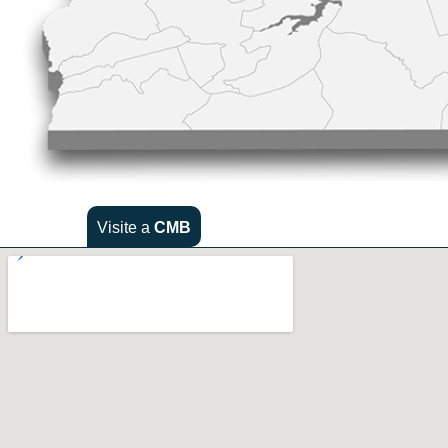
Visite a
CMB