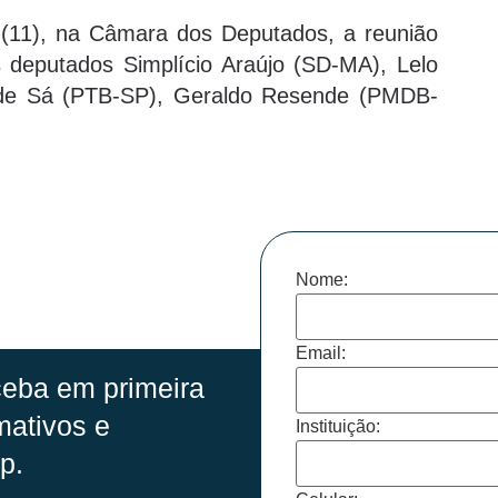
a (11), na Câmara dos Deputados, a reunião
deputados Simplício Araújo (SD-MA), Lelo
 de Sá (PTB-SP), Geraldo Resende (PMDB-
Nome:
Email:
eba em primeira
mativos e
Instituição:
p.