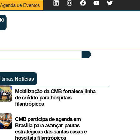
Agenda de Eventos
to
ltimas
Notícias
Mobilização da CMB fortalece linha
de crédito para hospitais
filantrópicos
CMB participa de agenda em
Brasília para avançar pautas
estratégicas das santas casas e
hospitais filantrópicos