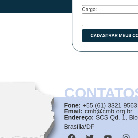
Cargo:
CONTATO
Fone:
+55 (61) 3321-9563
Email:
cmb@cmb.org.br
Endereço:
SCS Qd. 1, Bloc
Brasília/DF