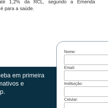
e até 1,2% da RCL, segundo a Emenda
 é para a saúde.
Nome:
Email:
eba em primeira
mativos e
Instituição:
p.
Celular: