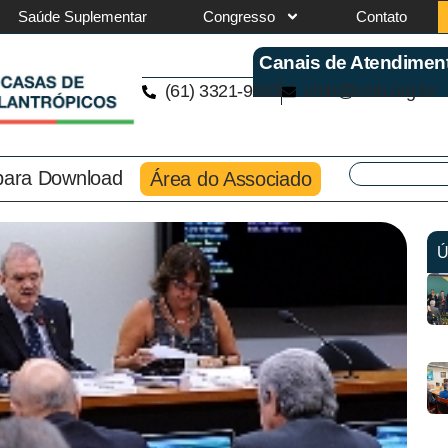
Saúde Suplementar
Congresso
Contato
Canais de Atendimen
(61) 3321-9563
cmb@cmb.org.br
 para Download
Área do Associado
Ú