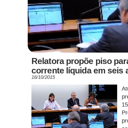
Relatora propõe piso par
corrente líquida em seis
16/10/2015
At
pr
15
Pr
p