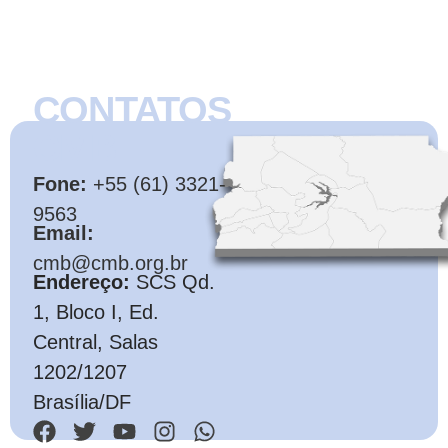
CONTATOS
CMB
Fone:
+55 (61) 3321-
9563
Email:
cmb@cmb.org.br
Endereço:
SCS Qd.
1, Bloco I, Ed.
Central, Salas
1202/1207
Brasília/DF