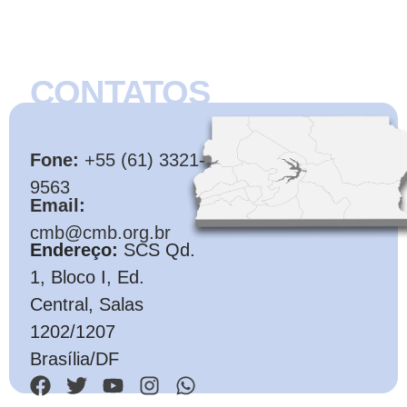
CONTATOS
CMB
Fone:
+55 (61) 3321-
9563
Email:
cmb@cmb.org.br
Endereço:
SCS Qd.
1, Bloco I, Ed.
Central, Salas
1202/1207
Brasília/DF