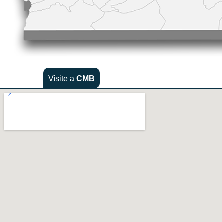
Visite a
CMB