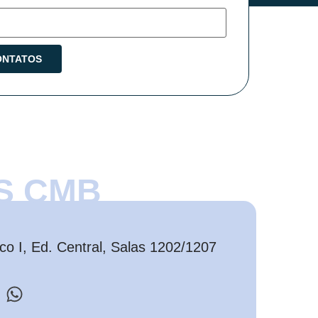
S CMB
o I, Ed. Central, Salas 1202/1207