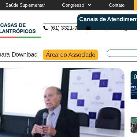
Saúde Suplementar
Congresso
Contato
Canais de Atendimen
(61) 3321-9563
cmb@cmb.org.br
 para Download
Área do Associado
Ú