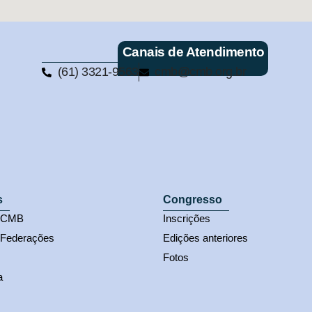
Canais de Atendimento
(61) 3321-9563
cmb@cmb.org.br
s
Congresso
s CMB
Inscrições
 Federações
Edições anteriores
Fotos
a