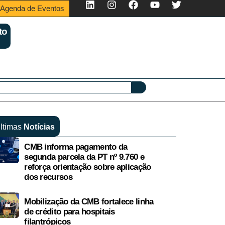
Agenda de Eventos
to
ltimas
Notícias
CMB informa pagamento da
segunda parcela da PT nº 9.760 e
reforça orientação sobre aplicação
dos recursos
Mobilização da CMB fortalece linha
de crédito para hospitais
filantrópicos