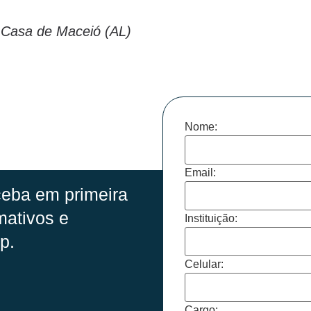
 Casa de Maceió (AL)
Nome:
Email:
eba em primeira
mativos e
Instituição:
p.
Celular:
Cargo: