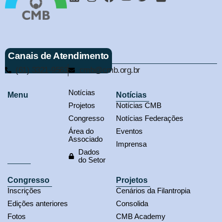
Canais de Atendimento
(61) 3321-9563
cmb@cmb.org.br
Notícias
Menu
Notícias
Projetos
Notícias CMB
Congresso
Notícias Federações
Área do
Eventos
Associado
Imprensa
Dados
do Setor
Congresso
Projetos
Inscrições
Cenários da Filantropia
Edições anteriores
Consolida
Fotos
CMB Academy