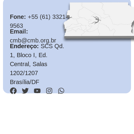
CMB
Fone:
+55 (61) 3321-
9563
Email:
cmb@cmb.org.br
Endereço:
SCS Qd.
1, Bloco I, Ed.
Central, Salas
1202/1207
Brasília/DF