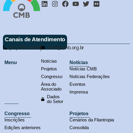
Canais de Atendimento
(61) 3321-9563
cmb@cmb.org.br
Notícias
Menu
Notícias
Projetos
Notícias CMB
Congresso
Notícias Federações
Área do
Eventos
Associado
Imprensa
Dados
do Setor
Congresso
Projetos
Inscrições
Cenários da Filantropia
Edições anteriores
Consolida