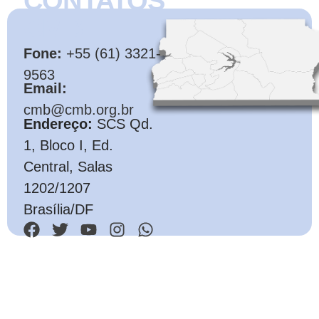
CONTATOS
CMB
Fone:
+55 (61) 3321-
9563
Email:
cmb@cmb.org.br
Endereço:
SCS Qd.
1, Bloco I, Ed.
Central, Salas
1202/1207
Brasília/DF