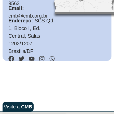
9563
Email:
cmb@cmb.org.br
Endereço:
SCS Qd.
1, Bloco I, Ed.
Central, Salas
1202/1207
Brasília/DF
Visite a
CMB