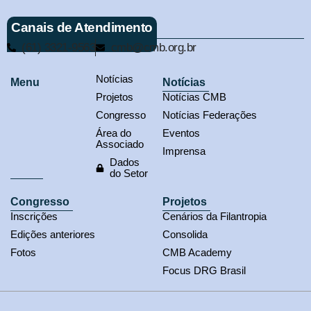
Canais de Atendimento
(61) 3321-9563
cmb@cmb.org.br
Notícias
Menu
Notícias
Projetos
Notícias CMB
Congresso
Notícias Federações
Área do
Eventos
Associado
Imprensa
Dados
do Setor
Congresso
Projetos
Inscrições
Cenários da Filantropia
Edições anteriores
Consolida
Fotos
CMB Academy
Focus DRG Brasil