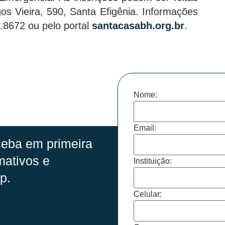
os Vieira, 590, Santa Efigênia. Informações
8.8672 ou pelo portal
santacasabh.org.br
.
Nome:
Email:
eba em primeira
mativos e
Instituição:
p.
Celular: