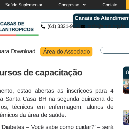
Saúde Suplementar
Congresso
Contato
Canais de Atendimen
(61) 3321-9563
cmb@cmb.org.br
 para Download
Área do Associado
ursos de capacitação
Ú
nto, estão abertas as inscrições para 4
ica Santa Casa BH na segunda quinzena de
eiros, técnicos em enfermagem, alunos de
êmicos da área de saúde.
‘Diabetes – Você sabe como cuidar?’ – será