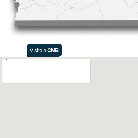
Visite a
CMB