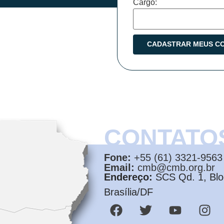
Cargo:
CONTATO
Fone:
+55 (61) 3321-9563
Email:
cmb@cmb.org.br
Endereço:
SCS Qd. 1, Bloc
Brasília/DF