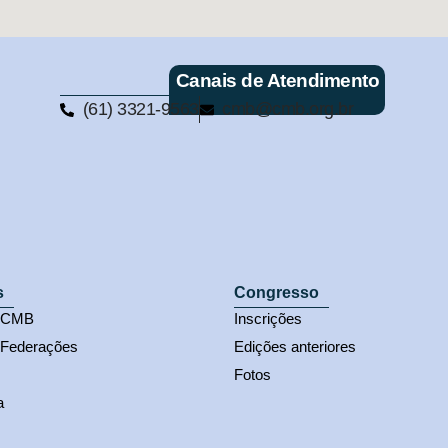
Canais de Atendimento
(61) 3321-9563
cmb@cmb.org.br
s
Congresso
s CMB
Inscrições
 Federações
Edições anteriores
Fotos
a