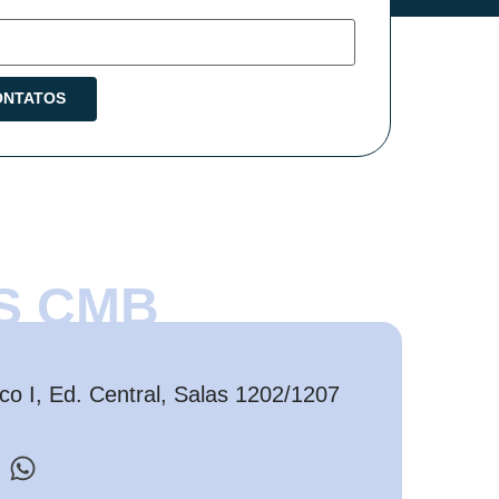
S CMB
o I, Ed. Central, Salas 1202/1207